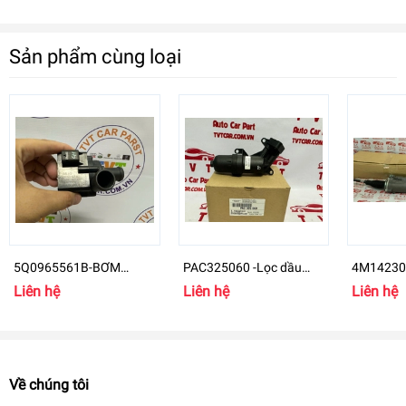
Sản phẩm cùng loại
5Q0965561B-BƠM
PAC325060 -Lọc dầu
4M142305
NƯỚC PHỤ Audi, VW
hộp số Porsche Macan
Volkswag
Liên hệ
Liên hệ
Liên hệ
Auxiliary Water Pump
4M14230
(A3 quattro, TT
Về chúng tôi