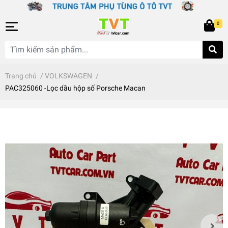
0
Trang chủ
/
VOLKSWAGEN
/
PAC325060 -Lọc dầu hộp số Porsche Macan