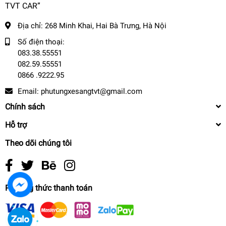
TVT CAR”
Địa chỉ:
268 Minh Khai, Hai Bà Trưng, Hà Nội
Số điện thoại:
083.38.55551
082.59.55551
0866 .9222.95
Email:
phutungxesangtvt@gmail.com
Chính sách
Hỗ trợ
Theo dõi chúng tôi
Phương thức thanh toán
CAO SU CÀNG A AUDI TT - 8J0199231