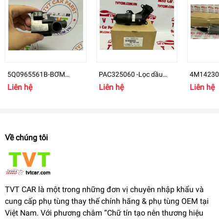
5Q0965561B-BƠM
PAC325060 -Lọc dầu
4M142305
NƯỚC PHỤ Audi, VW
hộp số Porsche Macan
Volkswag
Liên hệ
Liên hệ
Liên hệ
Auxiliary Water Pump
4M14230
(A3 quattro, TT
Về chúng tôi
TVT CAR là một trong những đơn vị chuyên nhập khẩu và
cung cấp phụ tùng thay thế chính hãng & phụ tùng OEM tại
Việt Nam. Với phương châm “Chữ tín tạo nên thương hiệu