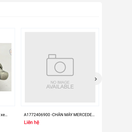
 xe
A1772406900 -CHÂN MÁY MERCEDES-
A270181070
BENZ GLB
M274
Liên hệ
Liên hệ