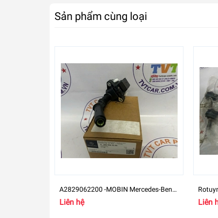
Sản phẩm cùng loại
A2829062200 -MOBIN Mercedes-Benz
Rotuy
B
GLB 2
Liên hệ
Liên 