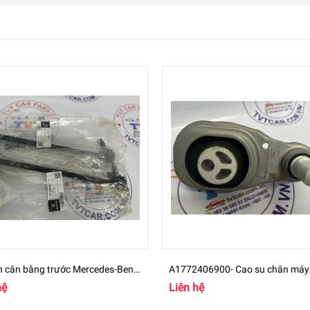
n cân bằng trước Mercedes-Benz
A1772406900- Cao su chân máy
00 - A2473204200
Mercedes GLB Class
hệ
Liên hệ