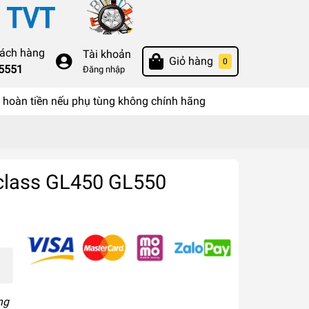
hách hàng
Tài khoản
Giỏ hàng
0
55551
Đăng nhập
hoàn tiền nếu phụ tùng không chính hãng
 class GL450 GL550
ng