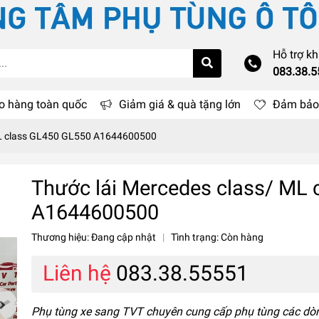
Hỗ trợ k
083.38.
o hàng toàn quốc
Giảm giá & quà tặng lớn
Đảm bảo 
ML class GL450 GL550 A1644600500
Thước lái Mercedes class/ ML
A1644600500
Thương hiệu:
Đang cập nhật
|
Tình trạng:
Còn hàng
Liên hệ
083.38.55551
Phụ tùng xe sang TVT chuyên cung cấp phụ tùng các dò