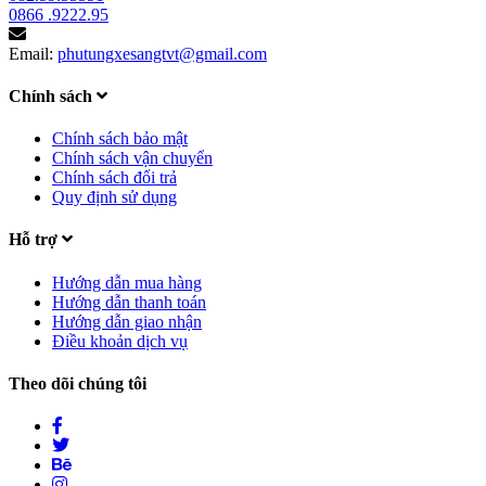
0866 .9222.95
Email:
phutungxesangtvt@gmail.com
Chính sách
Chính sách bảo mật
Chính sách vận chuyển
Chính sách đổi trả
Quy định sử dụng
Hỗ trợ
Hướng dẫn mua hàng
Hướng dẫn thanh toán
Hướng dẫn giao nhận
Điều khoản dịch vụ
Theo dõi chúng tôi