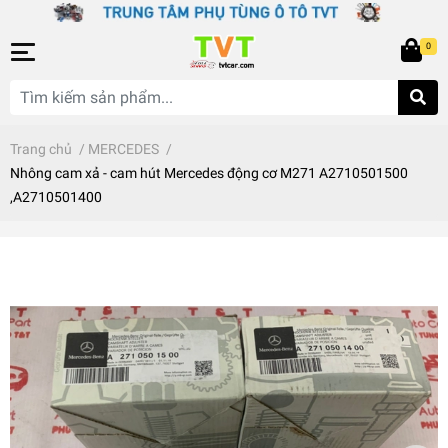
0
Trang chủ
/
MERCEDES
/
Nhông cam xả - cam hút Mercedes động cơ M271 A2710501500
,A2710501400