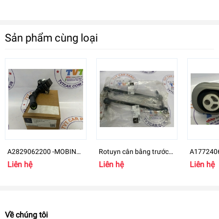
Sản phẩm cùng loại
A2829062200 -MOBIN
Rotuyn cân bằng trước
A1772406
Mercedes-Benz B
Mercedes-Benz GLB 200
chân máy
Liên hệ
Liên hệ
Liên hệ
- A2473204200
GLB Clas
Về chúng tôi