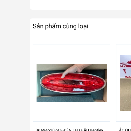
Sản phẩm cùng loại
36A945207AG-ĐÈN LED HẬU Bentley
ẮC QU