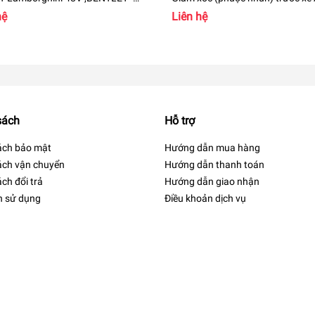
15169H
A8 - 4H0616039AP ,4H0616040
hệ
Liên hệ
sách
Hỗ trợ
ách bảo mật
Hướng dẫn mua hàng
ách vận chuyển
Hướng dẫn thanh toán
ch đổi trả
Hướng dẫn giao nhận
h sử dụng
Điều khoản dịch vụ