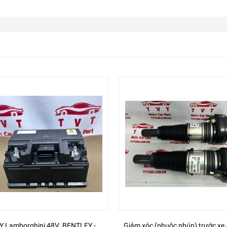
Y Lamborghini 48V ,BENTLEY -
Giảm xóc (phuộc nhún) trước xe 