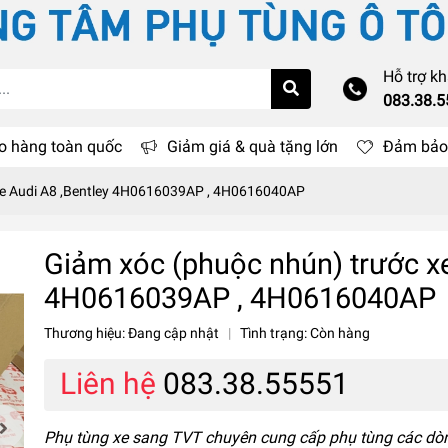
Hỗ trợ k
083.38.
o hàng toàn quốc
Giảm giá & quà tặng lớn
Đảm bảo 
xe Audi A8 ,Bentley 4H0616039AP , 4H0616040AP
Giảm xóc (phuộc nhún) trước xe
4H0616039AP , 4H0616040AP
Thương hiệu:
Đang cập nhật
|
Tình trạng:
Còn hàng
Liên hệ
083.38.55551
Phụ tùng xe sang TVT chuyên cung cấp phụ tùng các dò