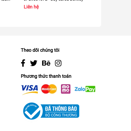
AP
Lamborghini 
Liên hệ
Liên hệ
Theo dõi chúng tôi
Phương thức thanh toán