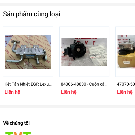
Sản phẩm cùng loại
Két Tản Nhiệt EGR Lexus
84306-48030 - Cuộn cáp
47070-5
RX450H 25680-31010
còi Lexus LX570, RX350,
ABS LS46
Liên hệ
Liên hệ
Liên hệ
RX400H, LS460
RX450-H
Về chúng tôi