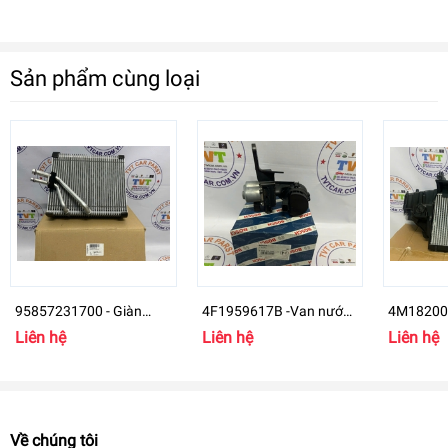
Sản phẩm cùng loại
95857231700 - Giàn
4F1959617B -Van nước
4M182002
lạnh Porsche Cayenne -
nóng xe Audi A6
Audi Q7
Liên hệ
Liên hệ
Liên hệ
7P0820101
Về chúng tôi