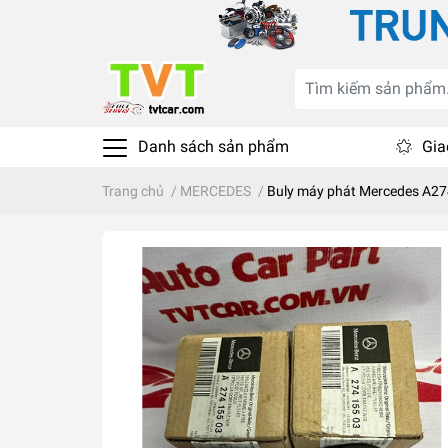
Danh sách sản phẩm
Gia
Trang chủ
/
MERCEDES
/
Buly máy phát Mercedes A27