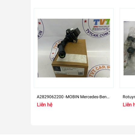
A2829062200 -MOBIN Mercedes-Benz
Rotuy
B
GLB 2
Liên hệ
Liên 