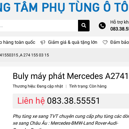
Hỗ trợ k
083.38.
o hàng toàn quốc
Giảm giá & quà tặng lớn
Đảm bảo 
41550315 ,A 274 155 03 15
Buly máy phát Mercedes A2741
Thương hiệu:
Đang cập nhật
|
Tình trạng:
Còn hàng
Liên hệ
083.38.55551
Phụ tùng xe sang TVT chuyên cung cấp phụ tùng các dò
xe sang Châu Âu : Mercedes-BMW-Land Rover-Audi-