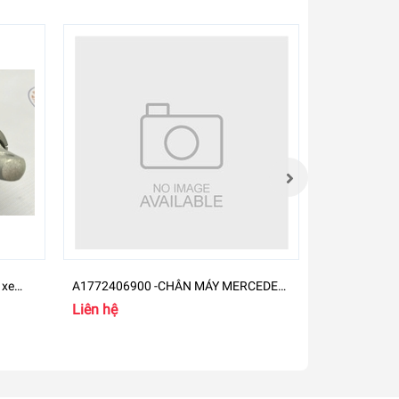
 xe
A1772406900 -CHÂN MÁY MERCEDES-
A270181070
BENZ GLB
M274
Liên hệ
Liên hệ