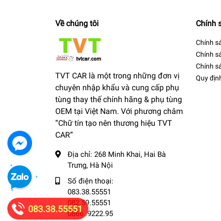
Về chúng tôi
Chính 
Chính s
Chính s
Chính sá
TVT CAR là một trong những đơn vị
Quy địn
chuyên nhập khẩu và cung cấp phụ
tùng thay thế chính hãng & phụ tùng
OEM tại Việt Nam. Với phương châm
“Chữ tín tạo nên thương hiệu TVT
CAR”
Địa chỉ:
268 Minh Khai, Hai Bà
Trưng, Hà Nội
Số điện thoại:
083.38.55551
082.59.55551
083.38.55551
0866 .9222.95