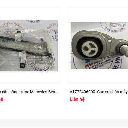
n cân bằng trước Mercedes-Benz
A1772406900- Cao su chân máy
00 - A2473204200
Mercedes GLB Class
hệ
Liên hệ