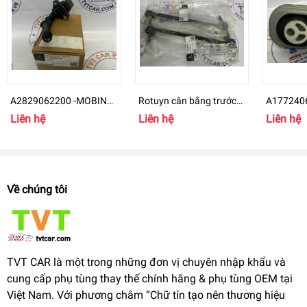
A2829062200 -MOBIN
Rotuyn cân bằng trước
A1772406
Mercedes-Benz B
Mercedes-Benz GLB 200
chân máy
Liên hệ
Liên hệ
Liên hệ
- A2473204200
GLB Clas
Về chúng tôi
TVT CAR là một trong những đơn vị chuyên nhập khẩu và
cung cấp phụ tùng thay thế chính hãng & phụ tùng OEM tại
Việt Nam. Với phương châm “Chữ tín tạo nên thương hiệu