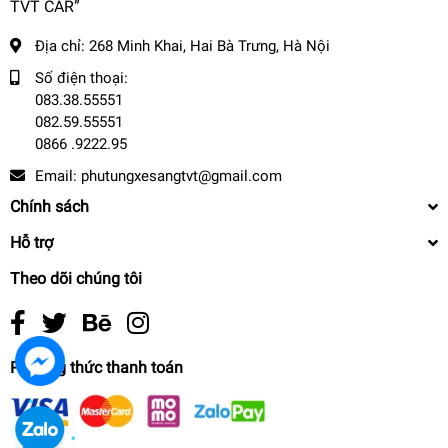
TVT CAR”
Địa chỉ:
268 Minh Khai, Hai Bà Trưng, Hà Nội
Số điện thoại:
083.38.55551
082.59.55551
0866 .9222.95
Email:
phutungxesangtvt@gmail.com
Chính sách
Hỗ trợ
Theo dõi chúng tôi
Phương thức thanh toán
A2759050000 -CẢM BIẾN BÁO DẦU MERCEDES