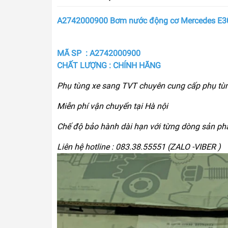
A2742000900 Bơm nước động cơ Mercedes E3
MÃ SP : A2742000900
CHẤT LƯỢNG : CHÍNH HÃNG
Phụ tùng xe sang TVT chuyên cung cấp phụ tù
Miễn phí vận chuyển tại Hà nội
Chế độ bảo hành dài hạn với từng dòng sản p
Liên hệ hotline : 083.38.55551 (ZALO -VIBER )