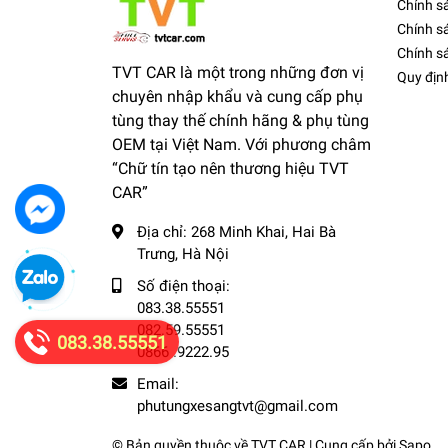
Chính s
Chính s
Chính sá
TVT CAR là một trong những đơn vị
Quy địn
chuyên nhập khẩu và cung cấp phụ
tùng thay thế chính hãng & phụ tùng
OEM tại Việt Nam. Với phương châm
“Chữ tín tạo nên thương hiệu TVT
CAR”
Địa chỉ:
268 Minh Khai, Hai Bà
Trưng, Hà Nội
Số điện thoại:
083.38.55551
082.59.55551
083.38.55551
0866 .9222.95
Email:
phutungxesangtvt@gmail.com
© Bản quyền thuộc về
TVT CAR
| Cung cấp bởi
Sapo