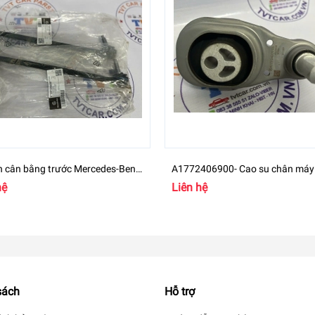
n cân bằng trước Mercedes-Benz
A1772406900- Cao su chân máy
00 - A2473204200
Mercedes GLB Class
hệ
Liên hệ
sách
Hỗ trợ