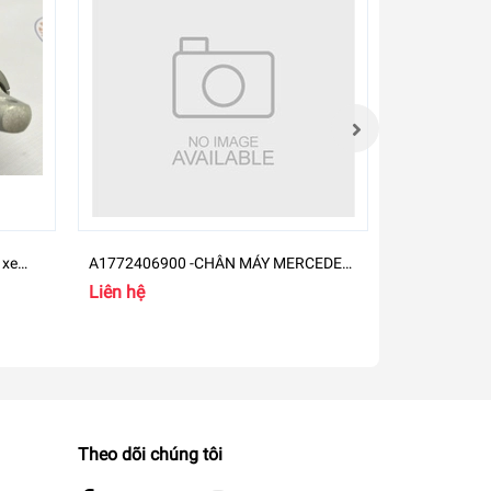
 xe
A1772406900 -CHÂN MÁY MERCEDES-
A270181070
BENZ GLB
M274
Liên hệ
Liên hệ
Theo dõi chúng tôi