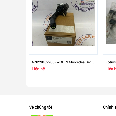
A2829062200 -MOBIN Mercedes-Benz
Rotuy
B
GLB 2
Liên hệ
Liên 
Về chúng tôi
Chính 