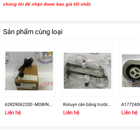
chúng tôi để nhận được báo giá tốt nhất
.
Sản phẩm cùng loại
A2829062200 -MOBIN
Rotuyn cân bằng trước
A1772406
Mercedes-Benz B
Mercedes-Benz GLB 200
chân máy
Liên hệ
Liên hệ
Liên hệ
- A2473204200
GLB Clas