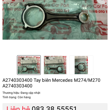
A2740303400 Tay biên Mercedes M274/M270
A2740303400
Thương hiệu:
Đang cập nhật
Tình trạng:
Còn hàng
Liên hệ
083.38.55551