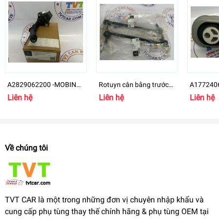
A2829062200 -MOBIN
Rotuyn cân bằng trước
A1772406
Mercedes-Benz B
Mercedes-Benz GLB 200
chân máy
Liên hệ
Liên hệ
Liên hệ
- A2473204200
GLB Clas
Về chúng tôi
TVT CAR là một trong những đơn vị chuyên nhập khẩu và
cung cấp phụ tùng thay thế chính hãng & phụ tùng OEM tại