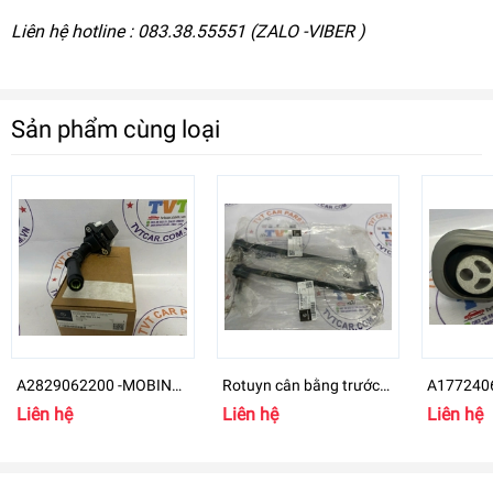
Liên hệ hotline : 083.38.55551 (ZALO -VIBER )
Sản phẩm cùng loại
A2829062200 -MOBIN
Rotuyn cân bằng trước
A1772406
Mercedes-Benz B
Mercedes-Benz GLB 200
chân máy
Liên hệ
Liên hệ
Liên hệ
- A2473204200
GLB Clas