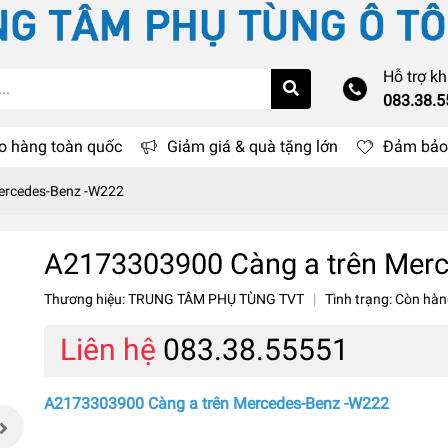
Hỗ trợ k
083.38.
o hàng toàn quốc
Giảm giá & quà tặng lớn
Đảm bảo 
ercedes-Benz -W222
A2173303900 Càng a trên Mer
Thương hiệu:
TRUNG TÂM PHỤ TÙNG TVT
|
Tình trạng:
Còn hàn
Liên hệ
083.38.55551
A2173303900 Càng a trên Mercedes-Benz -W222