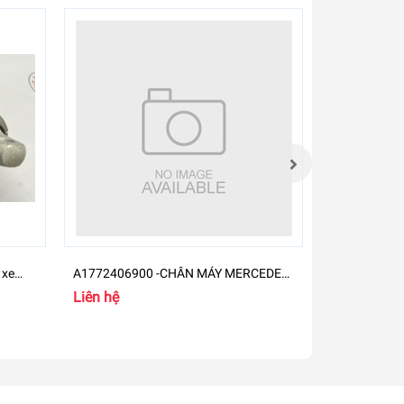
 xe
A1772406900 -CHÂN MÁY MERCEDES-
A270181070
BENZ GLB
M274
Liên hệ
Liên hệ