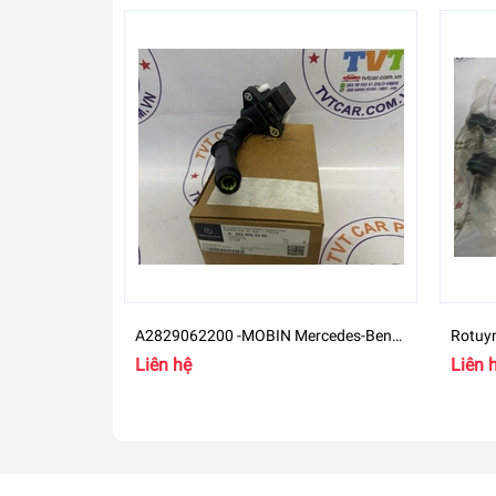
A2829062200 -MOBIN Mercedes-Benz
Rotuy
B
GLB 2
Liên hệ
Liên 