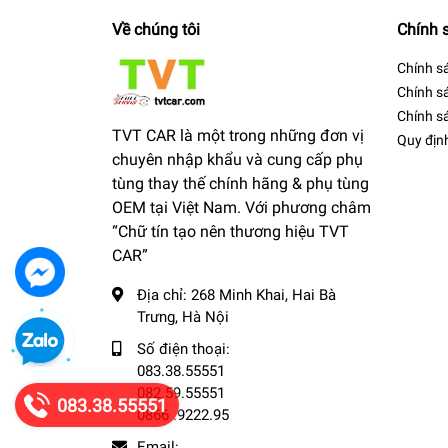
Về chúng tôi
Chính 
Chính s
Chính s
Chính sá
TVT CAR là một trong những đơn vị
Quy địn
chuyên nhập khẩu và cung cấp phụ
tùng thay thế chính hãng & phụ tùng
OEM tại Việt Nam. Với phương châm
“Chữ tín tạo nên thương hiệu TVT
CAR”
Địa chỉ:
268 Minh Khai, Hai Bà
Trưng, Hà Nội
Số điện thoại:
083.38.55551
082.59.55551
083.38.55551
0866 .9222.95
Email: