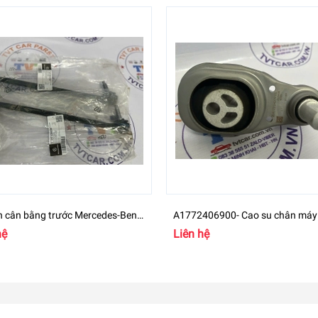
n cân bằng trước Mercedes-Benz
A1772406900- Cao su chân máy
00 - A2473204200
Mercedes GLB Class
hệ
Liên hệ