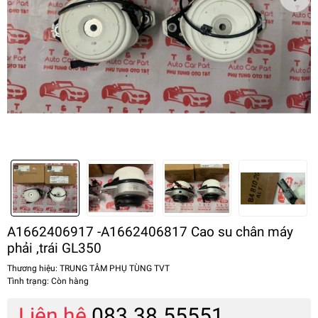
A1662406917 -A1662406817 Cao su chân máy
phải ,trái GL350
Thương hiệu:
TRUNG TÂM PHỤ TÙNG TVT
Tình trạng:
Còn hàng
Liên hệ
083.38.55551