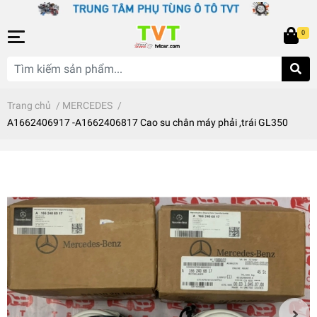
0
Trang chủ
/
MERCEDES
/
A1662406917 -A1662406817 Cao su chân máy phải ,trái GL350