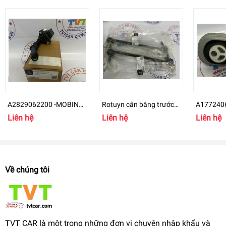
A2829062200 -MOBIN
Rotuyn cân bằng trước
A1772406
Mercedes-Benz B
Mercedes-Benz GLB 200
chân máy
Liên hệ
Liên hệ
Liên hệ
- A2473204200
GLB Clas
Về chúng tôi
TVT CAR là một trong những đơn vị chuyên nhập khẩu và