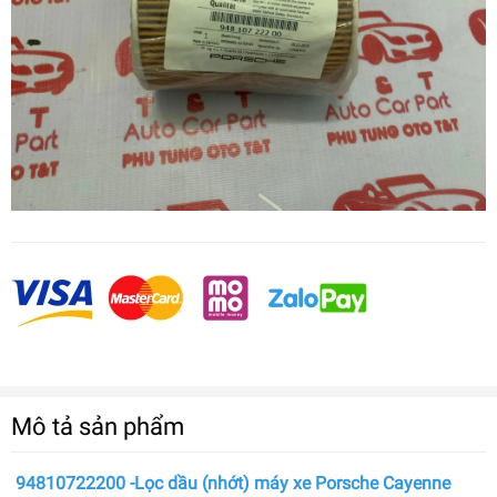
Mô tả sản phẩm
94810722200 -Lọc dầu (nhớt) máy xe Porsche Cayenne