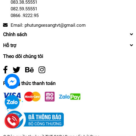
083.38.55551
082.59.55551
0866 .9222.95
Email:
phutungxesangtvt@gmail.com
Chính sách
Hỗ trợ
Theo dõi chúng tôi
Phương thức thanh toán
94810722200 -Lọc dầu (nhớt) máy xe Porsche
Cayenne GTS, Cayenne S
0₫
undefined