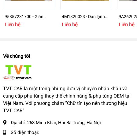
95857231700 - Giàn
4M1820023 - Dàn lạnh
9A26202
lạnh Porsche Cayenne -
Audi Q7
mát POR
Liên hệ
Liên hệ
Liên hệ
7P0820101
Về chúng tôi
TVT CAR là một trong những đơn vị chuyên nhập khẩu và
cung cấp phụ tùng thay thế chính hãng & phụ tùng OEM tại
Việt Nam. Với phương châm “Chữ tín tạo nên thương hiệu
TVT CAR”
Địa chỉ:
268 Minh Khai, Hai Bà Trưng, Hà Nội
Số điện thoại: