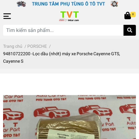
0
Trang chủ
/
PORSCHE
/
94810722200 -Lọc dầu (nhớt) máy xe Porsche Cayenne GTS,
Cayenne S