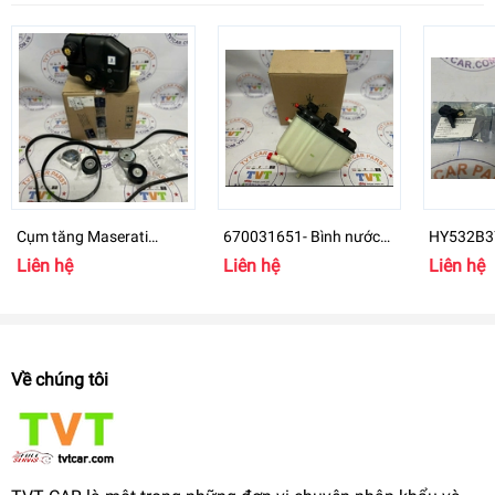
Cụm tăng Maserati
670031651- Bình nước
HY532B3
Ghibli 243857 , 286570
phụ Maserati Ghibli,
biến ABS 
Liên hệ
Liên hệ
Liên hệ
,278940 ,278950
Levante
ABS SEN
Về chúng tôi