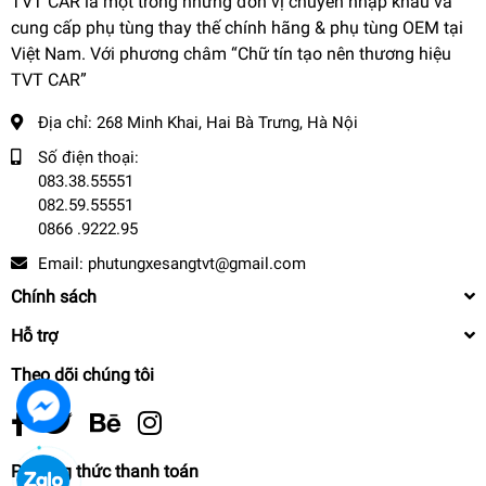
TVT CAR là một trong những đơn vị chuyên nhập khẩu và
cung cấp phụ tùng thay thế chính hãng & phụ tùng OEM tại
Việt Nam. Với phương châm “Chữ tín tạo nên thương hiệu
TVT CAR”
Địa chỉ:
268 Minh Khai, Hai Bà Trưng, Hà Nội
Số điện thoại:
083.38.55551
082.59.55551
0866 .9222.95
Email:
phutungxesangtvt@gmail.com
Chính sách
Hỗ trợ
Theo dõi chúng tôi
Phương thức thanh toán