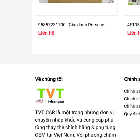
95857231700 - Giàn lạnh Porsche
4F1959617B -Van 
Cayenne - 7P0820101
A6
Liên hệ
Liên 
Về chúng tôi
Chính 
Chính s
Chính s
Chính sá
TVT CAR là một trong những đơn vị
Quy địn
chuyên nhập khẩu và cung cấp phụ
tùng thay thế chính hãng & phụ tùng
OEM tại Việt Nam. Với phương châm