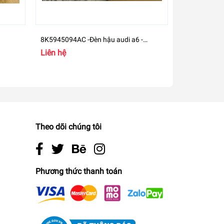
8K5945094AC -Đèn hậu audi a6 -
5Q0965561B
8K5945096AC
VW Auxiliary
Liên hệ
Liên hệ
TT
Theo dõi chúng tôi
Phương thức thanh toán