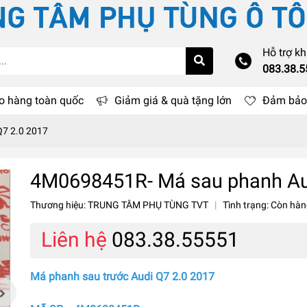
Hỗ trợ k
083.38.
o hàng toàn quốc
Giảm giá & quà tặng lớn
Đảm bảo 
Q7 2.0 2017
4M0698451R- Má sau phanh Au
Thương hiệu:
TRUNG TÂM PHỤ TÙNG TVT
|
Tình trạng:
Còn hàn
Liên hệ
083.38.55551
Má phanh sau trước Audi Q7 2.0 2017