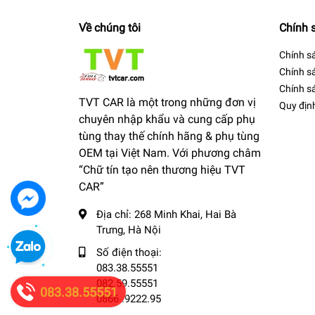
Về chúng tôi
Chính 
Chính s
Chính s
Chính sá
TVT CAR là một trong những đơn vị
Quy địn
chuyên nhập khẩu và cung cấp phụ
tùng thay thế chính hãng & phụ tùng
OEM tại Việt Nam. Với phương châm
“Chữ tín tạo nên thương hiệu TVT
CAR”
Địa chỉ:
268 Minh Khai, Hai Bà
Trưng, Hà Nội
Số điện thoại:
083.38.55551
082.59.55551
083.38.55551
0866 .9222.95