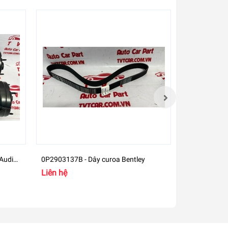
Audi
0P2903137B - Dây curoa Bentley
0P2260938C 
AP
Lamborghini 
Liên hệ
Liên hệ