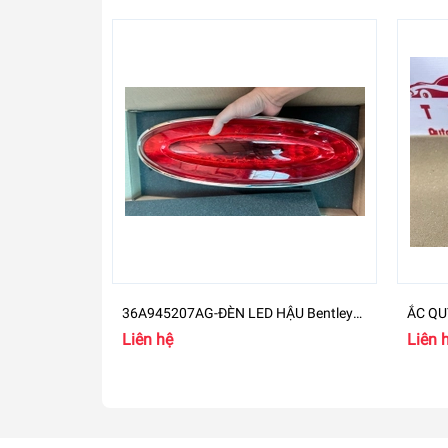
36A945207AG-ĐÈN LED HẬU Bentley
ẮC QU
Bentayga RH
4M09
Liên hệ
Liên 