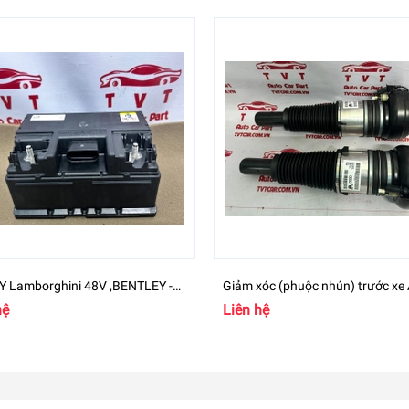
Y Lamborghini 48V ,BENTLEY -
Giảm xóc (phuộc nhún) trước xe 
15169H
A8 - 4H0616039AP ,4H0616040
hệ
Liên hệ