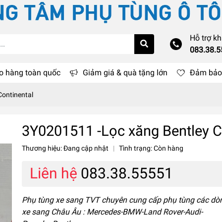
Hỗ trợ k
083.38.
o hàng toàn quốc
Giảm giá & quà tặng lớn
Đảm bảo 
Continental
3Y0201511 -Lọc xăng Bentley C
Thương hiệu:
Đang cập nhật
|
Tình trạng:
Còn hàng
Liên hệ
083.38.55551
Phụ tùng xe sang TVT chuyên cung cấp phụ tùng các dò
xe sang Châu Âu : Mercedes-BMW-Land Rover-Audi-