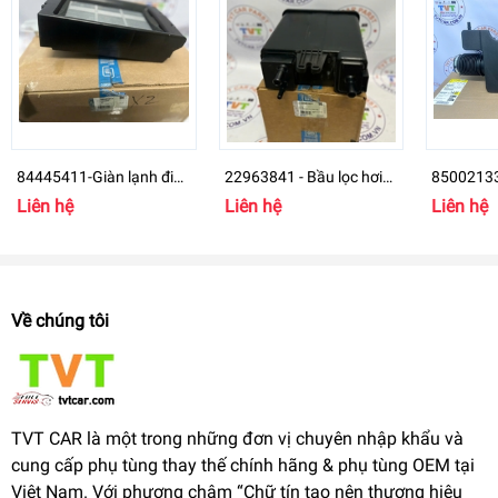
84445411-Giàn lạnh điều
22963841 - Bầu lọc hơi
85002133
hòa sau Cadillac
xăng GM Genuine
cơ CADI
Liên hệ
Liên hệ
Liên hệ
Escalade ESV
Về chúng tôi
TVT CAR là một trong những đơn vị chuyên nhập khẩu và
cung cấp phụ tùng thay thế chính hãng & phụ tùng OEM tại
Việt Nam. Với phương châm “Chữ tín tạo nên thương hiệu