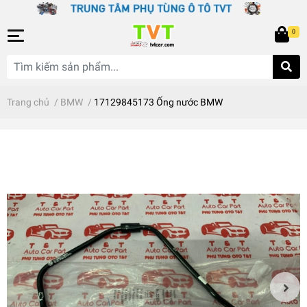
0
Trang chủ
/
BMW
/
17129845173 Ống nước BMW