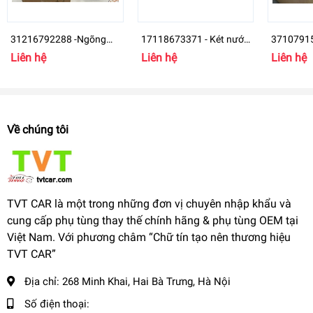
31216792288 -Ngõng
17118673371 - Két nước
37107915
moay ơ BMW
BMI I8
trước trá
Liên hệ
Liên hệ
Liên hệ
G11 G12
Về chúng tôi
TVT CAR là một trong những đơn vị chuyên nhập khẩu và
cung cấp phụ tùng thay thế chính hãng & phụ tùng OEM tại
Việt Nam. Với phương châm “Chữ tín tạo nên thương hiệu
TVT CAR”
Địa chỉ:
268 Minh Khai, Hai Bà Trưng, Hà Nội
Số điện thoại: