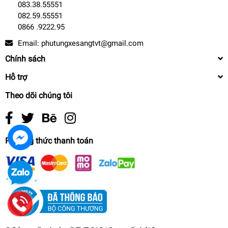
083.38.55551
082.59.55551
0866 .9222.95
Email:
phutungxesangtvt@gmail.com
Chính sách
Hỗ trợ
Theo dõi chúng tôi
Phương thức thanh toán
17129845173 Ống nước BMW
0₫
undefined