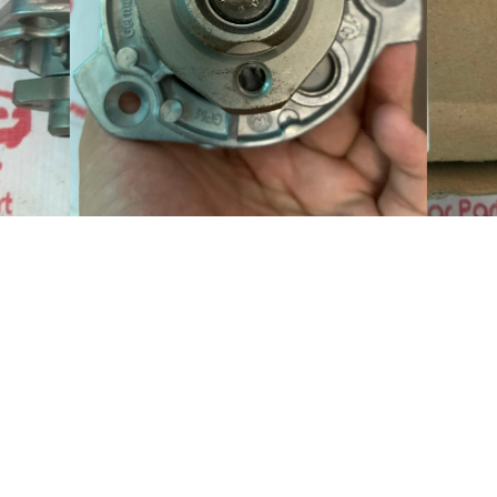
 hàng
 Châu Âu : Mercedes-BMW-Land Rover-Audi- Porsche-Bentley