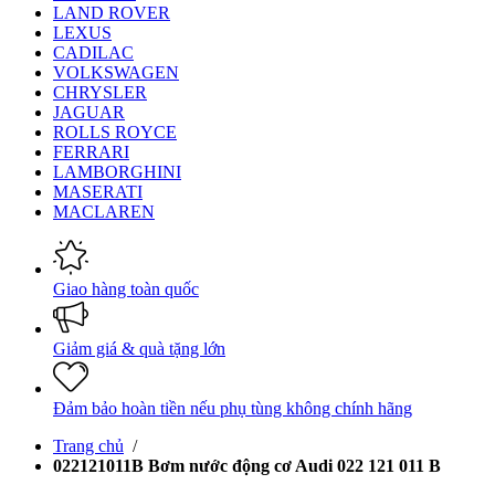
LAND ROVER
LEXUS
CADILAC
VOLKSWAGEN
CHRYSLER
JAGUAR
ROLLS ROYCE
FERRARI
LAMBORGHINI
MASERATI
MACLAREN
Giao hàng toàn quốc
Giảm giá & quà tặng lớn
Đảm bảo hoàn tiền nếu phụ tùng không chính hãng
Trang chủ
/
022121011B Bơm nước động cơ Audi 022 121 011 B