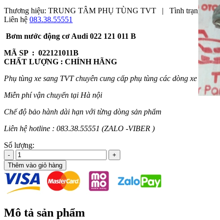
Thương hiệu:
TRUNG TÂM PHỤ TÙNG TVT
|
Tình trạng:
Còn
Liên hệ
083.38.55551
Bơm nước động cơ Audi 022 121 011 B
MÃ SP : 022121011B
CHẤT LƯỢNG : CHÍNH HÃNG
Phụ tùng xe sang TVT chuyên cung cấp phụ tùng các dòng xe sang
Miễn phí vận chuyển tại Hà nội
Chế độ bảo hành dài hạn với từng dòng sản phẩm
Liên hệ hotline : 083.38.55551 (ZALO -VIBER )
Số lượng:
-
+
Thêm vào giỏ hàng
Mô tả sản phẩm